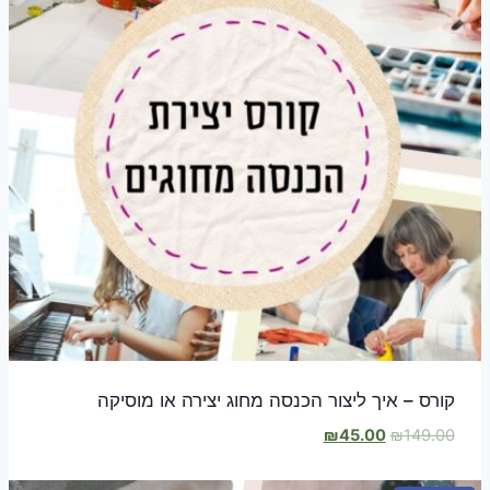
קורס – איך ליצור הכנסה מחוג יצירה או מוסיקה
המחיר
המחיר
₪
45.00
₪
149.00
המקורי
הנוכחי
היה:
הוא: