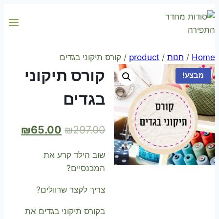
Skip
to
content
Home
/
חנות
/
product
/
קורס תיקוני בגדים
קורס תיקוני
מבצע!
בגדים
המחיר
המחי
₪
65.00
₪
297.00
המקורי
הנוכח
שוב הילד קרע את
היה:
הוא:
המכנסיים?
5.00.
₪297.00.
צריך לקצר שרוולים?
בקורס תיקוני בגדים את