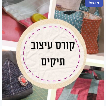
מבצע!
₪45.00.
₪149.00.