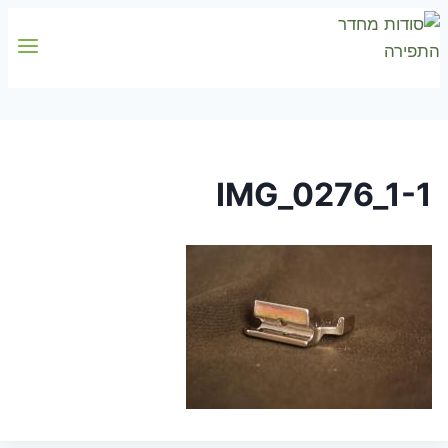
Skip
to
content
IMG_0276_1-1