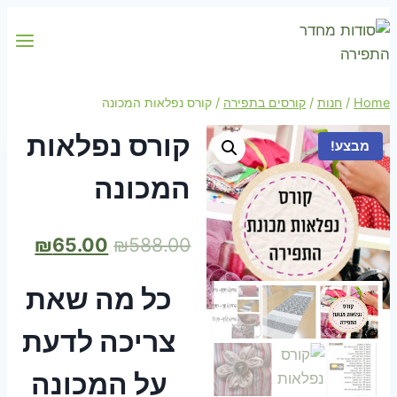
Skip
to
content
Home
/
חנות
/
קורסים בתפירה
/
קורס נפלאות המכונה
קורס נפלאות
מבצע!
המכונה
המחיר
המחי
₪
65.00
₪
588.00
המקורי
הנוכח
כל מה שאת
היה:
הוא:
.00.
₪588.00.
צריכה לדעת
על המכונה