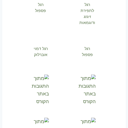
רגל
רגל
לתפירת
פספול
זיגזג
ודוגמאות
רגל
רגל דמוי
פספול
אוברלוק