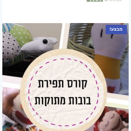
המקורי
הנוכחי
היה:
הוא:
₪65.00.
₪195.00.
מבצע!