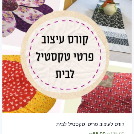
קורס לעיצוב פריטי טקסטיל לבית
המחיר
המחיר
₪
65.00
₪
195.00