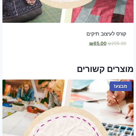
קורס לעיצוב תיקים
המחיר
המחיר
₪
65.00
₪
295.00
המקורי
הנוכחי
היה:
הוא:
₪65.00.
₪295.00.
מוצרים קשורים
מבצע!