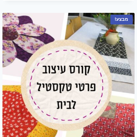
היה:
הוא:
₪35.00.
₪247.00.
מבצע!