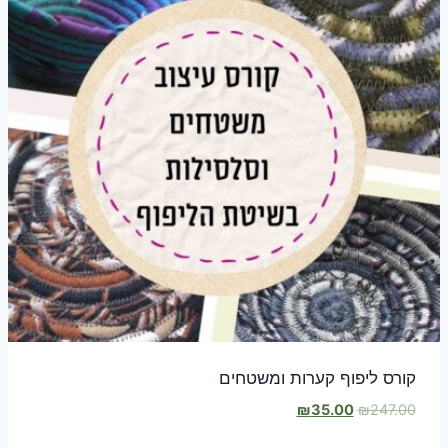
קורס ליפוף קערות ומשטחים
המחיר
המחיר
₪
35.00
₪
247.00
המקורי
הנוכחי