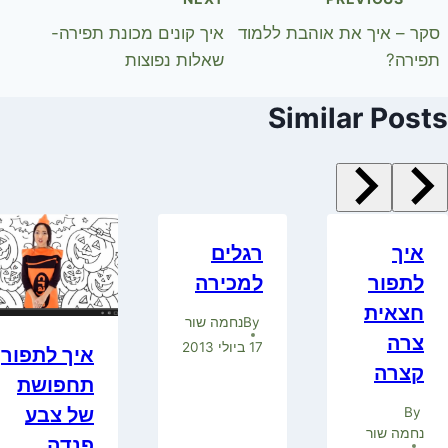
סקר – איך את אוהבת ללמוד
איך קונים מכונת תפירה-
תפירה?
שאלות נפוצות
Similar Posts
איך
רגלים
לתפור
למכירה
חצאית
By
נחמה שור
צרה
17 ביולי 2013
איך לתפור
קצרה
תחפושת
של צבע
By
נחמה שור
פנדה